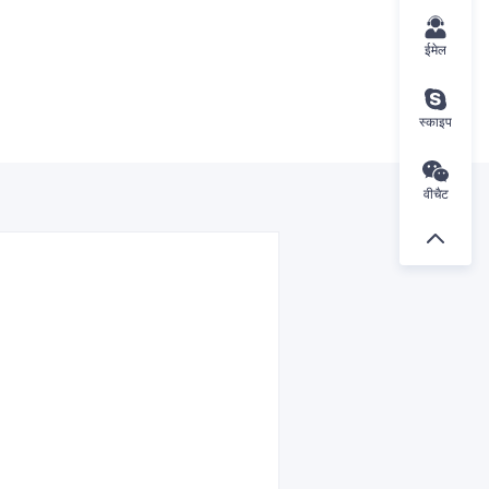
ईमेल
स्काइप
वीचैट