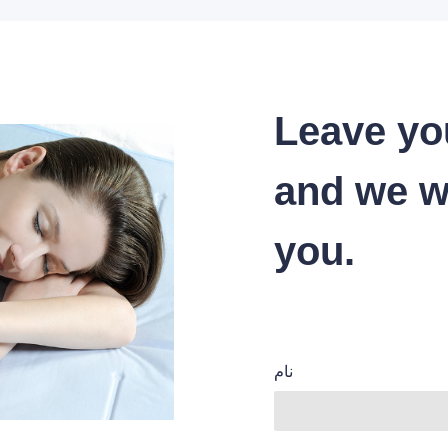
Leave yo
and we wi
you.
نام