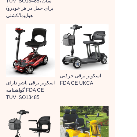
TUV ISO13485، آسان
برای حمل در هر خودرو/
هواپیما/کشتی
اسکوتر برقی حرکتی
اسکوتر برقی تاشو دارای
FDA CE UKCA
گواهینامه FDA CE
TUV ISO13485