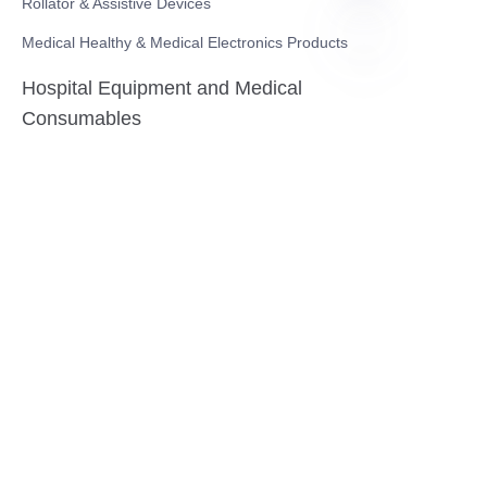
Rollator & Assistive Devices
Medical Healthy & Medical Electronics Products
Hospital Equipment and Medical
FA
Consumables
Pharmaceutical Equipment and
Instrument
Medicinal Raw Materials and Nutrition
Health Food
Furniture
Contact US
SHANGHAI TESO MEDICAL TECHNOLOGY CO.,
LTD
Tel No: 86-21-58359002
Mobile No: 86-15601723800