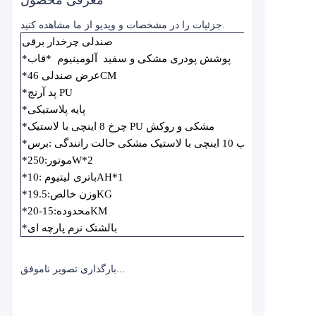
معرفی محصول
جزئیات را در مشخصات و ویدیو از ما مشاهده کنید.
صندلی چرخدار برقی
*پوشش پودری مشکی و سفید
آلومینیوم
*قاب
*عرض صندلی 46CM
*پد آرنج PU
*پایه پلاستیکی
*چرخ 8 اینچی با لاستیک PU مشکی و روکش
*چرخ عقب 10 اینچی با لاستیک مشکی حالت رانندگی :برس
*موتور:250W*2
*باتری لیتیوم :10AH*1
*وزن خالص:19.5KG
*محدوده:15-20KM
*بالشتک نرم پارچه ای
بارگذاری تصویر ناموفق...