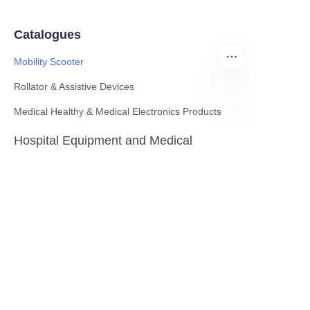
Catalogues
Mobility Scooter
Rollator & Assistive Devices
Medical Healthy & Medical Electronics Products
DE
Hospital Equipment and Medical
Consumables
Pharmaceutical Equipment and
Instrument
Medicinal Raw Materials and Nutrition
Health Food
Furniture
Contact US