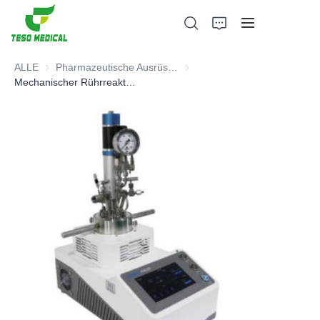
ALLE
Pharmazeutische Ausrüstung und Instrumente
Pharmazeutische Ausrüstung u
Mechanischer Rührreaktor der MS-Serie
Produkte
Über uns
Neuigkeiten und Kooperationsfälle
Fertigungsgrundlagen und -prozesse
Unterstützung