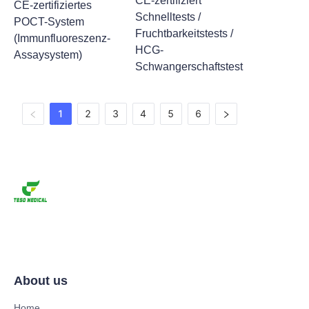
CE-zertifiziert
CE-zertifiziertes
Schnelltests /
POCT-System
Fruchtbarkeitstests /
(Immunfluoreszenz-
HCG-
Assaysystem)
Schwangerschaftstest
1
2
3
4
5
6
About us
Home