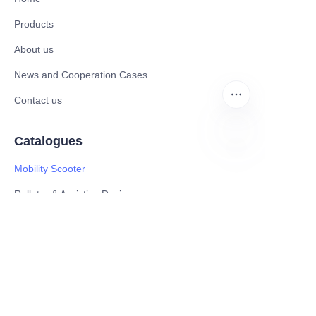
Products
About us
News and Cooperation Cases
Contact us
Catalogues
DE
Mobility Scooter
Rollator & Assistive Devices
Medical Healthy & Medical Electronics Products
Hospital Equipment and Medical
Consumables
Pharmaceutical Equipment and
Instrument