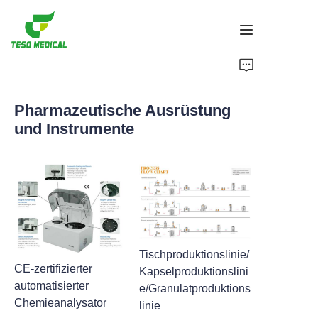
Produkte
Pharmazeutische Ausrüstung
Über uns
und Instrumente
Neuigkeiten und Kooperationsfälle
Fertigungsgrundlagen und -prozesse
Unterstützung
Tischproduktionslinie/
CE-zertifizierter
Kapselproduktionslini
automatisierter
e/Granulatproduktions
Chemieanalysator
linie