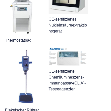
CE-zertifiziertes
Nukleinsäureextraktio
nsgerät
Thermostatbad
CE-zertifizierte
Chemilumineszenz-
Immunoassay(CLIA)-
Testreagenzien
Elektrischer Rührer