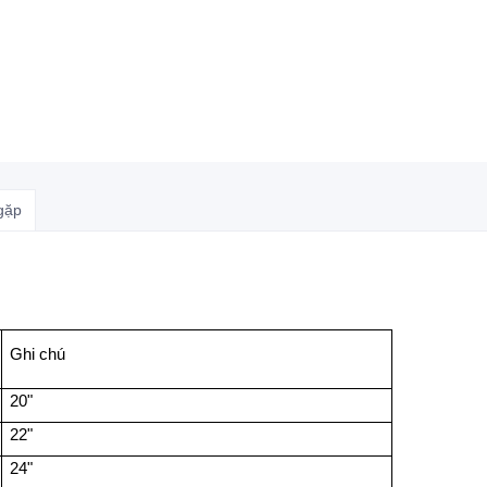
gặp
Ghi chú
20"
22"
24"