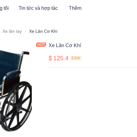
g tôi
Tin tức và hợp tác
Thêm
iết bị điện tử & Sức khỏe Y tế & Nội thất Bệnh viện
Xe lăn tay
Xe lăn tay
Xe Lăn Cơ Khí
Xe Lăn Cơ Khí
$
125.4
EXW