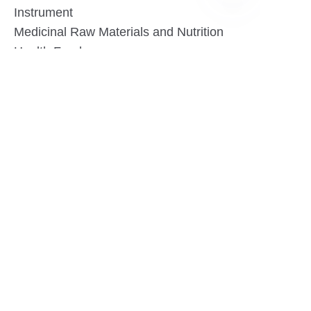
Instrument
VI
Medicinal Raw Materials and Nutrition
Health Food
Furniture
Contact US
SHANGHAI TESO MEDICAL TECHNOLOGY CO.,
LTD
Tel No: 86-21-58359002
Mobile No: 86-15601723800
WhatsAPP: +852 5779 2414
Address: Rm2302, Building A, 1088 New
Jinqiao Road, Pudong Area, Shanghai,
China.201206
Website:https//www.tesomedical.com
Email: jim@tesomedical.com