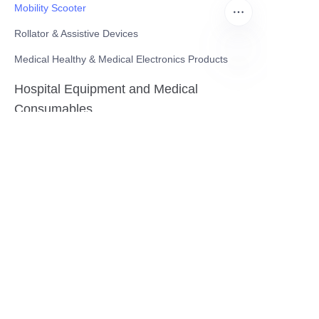
Mobility Scooter
Rollator & Assistive Devices
Medical Healthy & Medical Electronics Products
UR
Hospital Equipment and Medical
Consumables
Pharmaceutical Equipment and
Instrument
Medicinal Raw Materials and Nutrition
Health Food
Furniture
Contact US
SHANGHAI TESO MEDICAL TECHNOLOGY CO.,
LTD
Tel No: 86-21-58359002