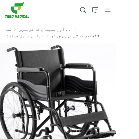
یکٹرانکس اور ہسپتال کا فرنیچر
طبی صحت اور الیکٹرانکس اور ہسپتال کا فرنیچر
سب
ہوٹ سیل اور اقتصادی دستی وہیل چیئر
مینول وہیل چیئرز
مینول وہیل چیئرز
مصنوعات
ہمارے بارے میں
خبریں اور تعاون کے معاملات
مینوفیکچرنگ اڈے اور عمل
حمایت