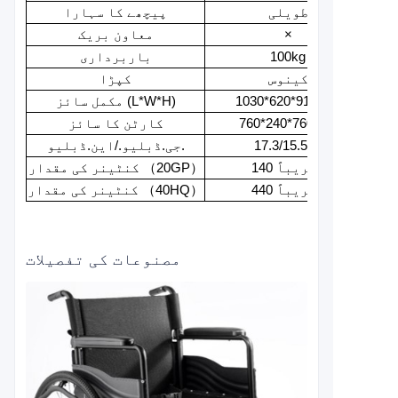
طویلی
پیچھے کا سہارا
×
معاون بریک
100kg
باربرداری
کینوس
کپڑا
1030*620*910mm
مکمل سائز (L*W*H)
760*240*760mm
کارٹن کا سائز
17.3/15.5kg
جی.ڈبلیو./این.ڈبلیو.
تقریباً 140
کنٹینر کی مقدار （20GP）
تقریباً 440
کنٹینر کی مقدار （40HQ）
مصنوعات کی تفصیلات