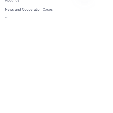
About us
UR
News and Cooperation Cases
Contact us
Catalogues
Mobility Scooter
Rollator & Assistive Devices
Medical Healthy & Medical Electronics Products
Hospital Equipment and Medical
Consumables
Pharmaceutical Equipment and
Instrument
Medicinal Raw Materials and Nutrition
Health Food