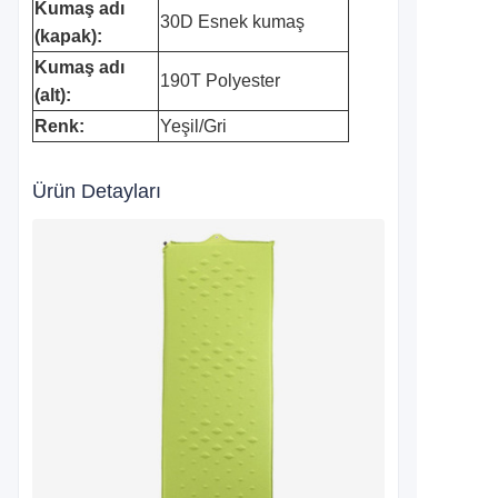
Kumaş adı
30D Esnek kumaş
(kapak):
Kumaş adı
190T Polyester
(alt):
Renk:
Yeşil/Gri
Ürün Detayları