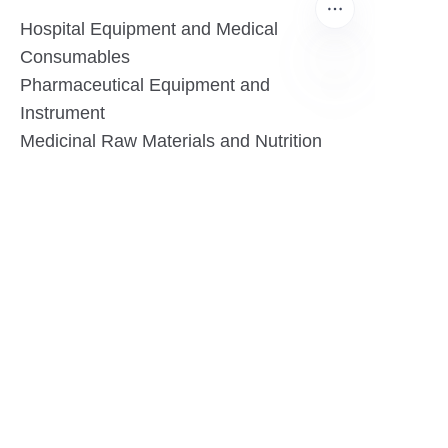
Hospital Equipment and Medical
Consumables
Pharmaceutical Equipment and
Instrument
TR
Medicinal Raw Materials and Nutrition
Health Food
Furniture
Contact US
SHANGHAI TESO MEDICAL TECHNOLOGY CO.,
LTD
Tel No: 86-21-58359002
Mobile No: 86-15601723800
WhatsAPP: +852 5779 2414
Address: Rm2302, Building A, 1088 New