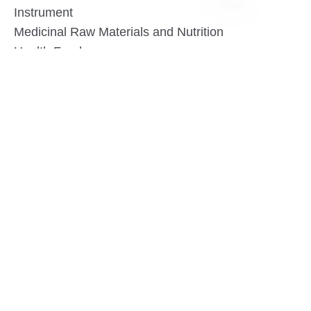
Instrument
TAM
Medicinal Raw Materials and Nutrition
Health Food
Furniture
Contact US
SHANGHAI TESO MEDICAL TECHNOLOGY CO.,
LTD
Tel No: 86-21-58359002
Mobile No: 86-15601723800
WhatsAPP: +852 5779 2414
Address: Rm2302, Building A, 1088 New
Jinqiao Road, Pudong Area, Shanghai,
China.201206
Website:https//www.tesomedical.com
Email: jim@tesomedical.com