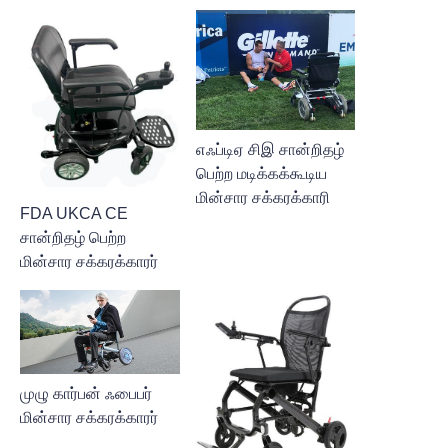
எஃப்டிஏ சிஇ சான்றிதழ்
பெற்ற மடிக்கக்கூடிய
மின்சார சக்கரக்காரி
FDA UKCA CE
சான்றிதழ் பெற்ற
மின்சார சக்கரக்காரர்
முழு கார்பன் ஃபைபர்
மின்சார சக்கரக்காரர்