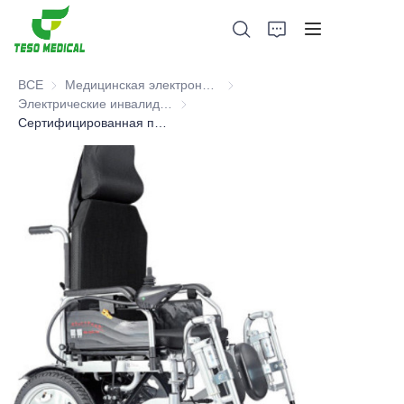
ВСЕ
Медицинская электроника и больничная мебель
Медицинская электроника и б
Электрические инвалидные коляски
Электрические инвалидные коляски
Сертифицированная по CE MDR Электрическая Инвалидная Коляска
Продукция
О нас
Новости и случаи сотрудничества
Производственные базы и процессы
Поддерживать