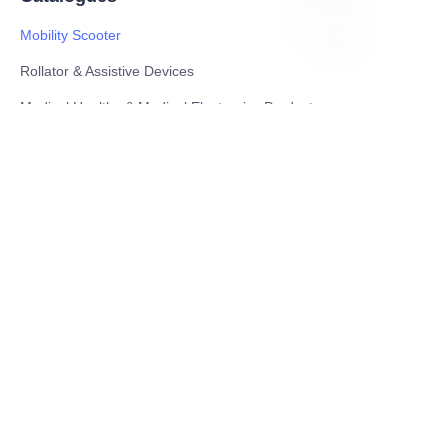
Mobility Scooter
PT
Rollator & Assistive Devices
Medical Healthy & Medical Electronics Products
Hospital Equipment and Medical
Consumables
Pharmaceutical Equipment and
Instrument
Medicinal Raw Materials and Nutrition
Health Food
Furniture
Contact US
SHANGHAI TESO MEDICAL TECHNOLOGY CO.,
LTD