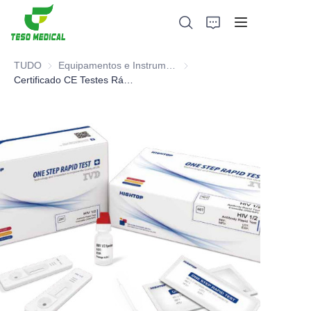
TUDO
Equipamentos e Instrumentos Farmacêuticos
Equipamentos e Instrumentos
Certificado CE Testes Rápidos / Testes de Fertilidade / Teste de Gravidez HCG
Produtos
Sobre nós
Notícias e Casos de Cooperação
Bases e Processos de Fabricação
Apoiar