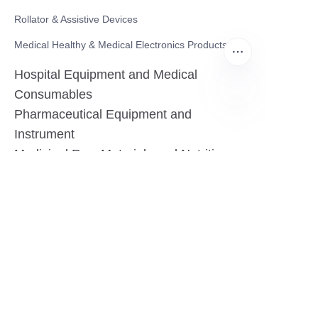
Rollator & Assistive Devices
Medical Healthy & Medical Electronics Products
Hospital Equipment and Medical
Consumables
Pharmaceutical Equipment and
PO
Instrument
Medicinal Raw Materials and Nutrition
Health Food
Furniture
Contact US
SHANGHAI TESO MEDICAL TECHNOLOGY CO.,
LTD
Tel No: 86-21-58359002
Mobile No: 86-15601723800