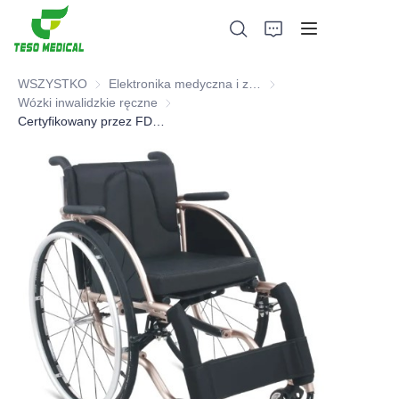
WSZYSTKO
Elektronika medyczna i zdrowotna i meble szpitalne
Elektronika medyczna i 
Wózki inwalidzkie ręczne
Wózki inwalidzkie ręczne
Certyfikowany przez FDA CE Wózek Inwalidzki Ręczny - Typ najlepiej sprzedający się
Produkty
O nas
Wiadomości i przypadki współpracy
Bazy produkcyjne i procesy
Wsparcie