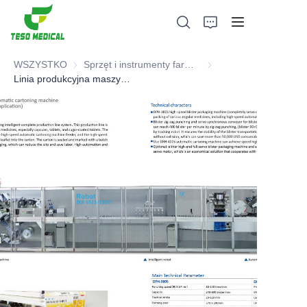
WSZYSTKO
Sprzęt i instrumenty farmaceutyczne
Sprzęt i instrumenty fa
Linia produkcyjna maszyn do pakowania blistrowego i kartonowania o wysokiej prędkości (zastosowanie inteligentnych robotów) zgodna z CE GMP FDA
Produkty
O nas
Wiadomości i przypadki współpracy
Bazy produkcyjne i procesy
Wsparcie