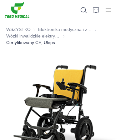
WSZYSTKO
Elektronika medyczna i zdrowotna i meble szpitalne
Elektronika medyczna i 
Wózki inwalidzkie elektryczne
Wózki inwalidzkie elektryczne
Certyfikowany CE, Ulepszony, regulowany podłokietnik wózek inwalidzki
Produkty
O nas
Wiadomości i przypadki współpracy
Bazy produkcyjne i procesy
Wsparcie