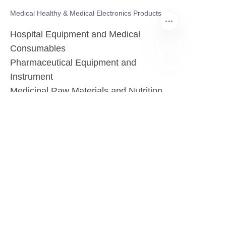
Medical Healthy & Medical Electronics Products
Hospital Equipment and Medical
Consumables
Pharmaceutical Equipment and
PO
Instrument
Medicinal Raw Materials and Nutrition
Health Food
Furniture
Contact US
SHANGHAI TESO MEDICAL TECHNOLOGY CO.,
LTD
Tel No: 86-21-58359002
Mobile No: 86-15601723800
WhatsAPP: +852 5779 2414