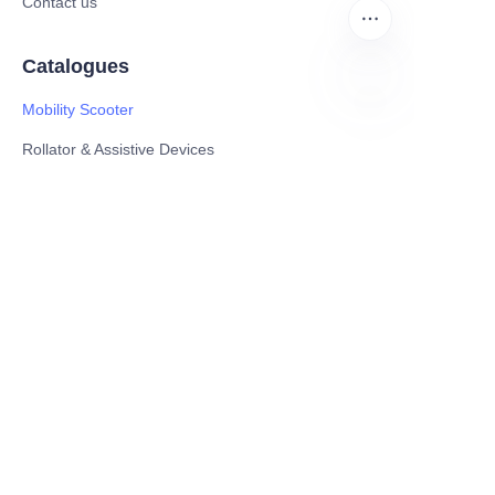
Contact us
Catalogues
Mobility Scooter
JP
Rollator & Assistive Devices
Medical Healthy & Medical Electronics Products
Hospital Equipment and Medical
Consumables
Pharmaceutical Equipment and
Instrument
Medicinal Raw Materials and Nutrition
Health Food
Furniture
Contact US