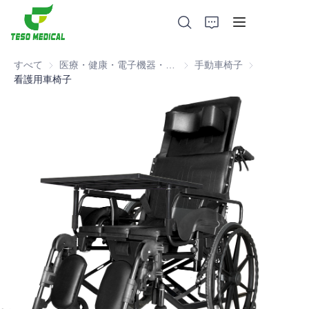
すべて
医療・健康・電子機器・病院用家具
医療・健康・電子機器・病院
手動車椅子
手動車椅子
看護用車椅子
製品
私たちについて
ニュースと協力事例
製造拠点とプロセス
サポート