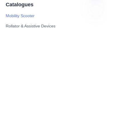
Catalogues
Mobility Scooter
JP
Rollator & Assistive Devices
Medical Healthy & Medical Electronics Products
Hospital Equipment and Medical
Consumables
Pharmaceutical Equipment and
Instrument
Medicinal Raw Materials and Nutrition
Health Food
Furniture
Contact US
SHANGHAI TESO MEDICAL TECHNOLOGY CO.,