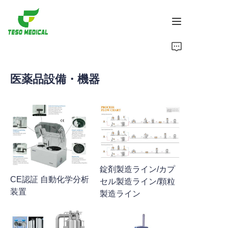
製品
医薬品設備・機器
私たちについて
ニュースと協力事例
製造拠点とプロセス
サポート
錠剤製造ライン/カプ
CE認証 自動化学分析
セル製造ライン/顆粒
装置
製造ライン