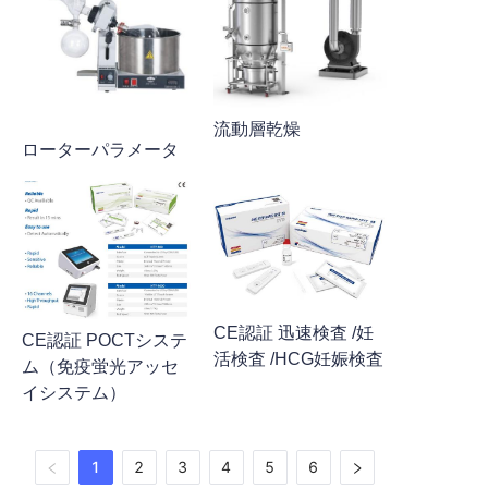
流動層乾燥
ローターパラメータ
CE認証 迅速検査 /妊
CE認証 POCTシステ
活検査 /HCG妊娠検査
ム（免疫蛍光アッセ
イシステム）
1
2
3
4
5
6