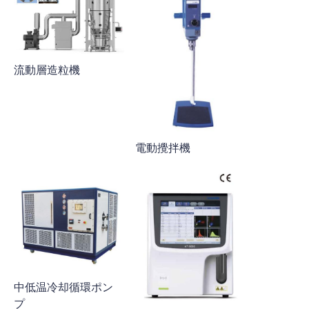
流動層造粒機
電動攪拌機
中低温冷却循環ポン
プ