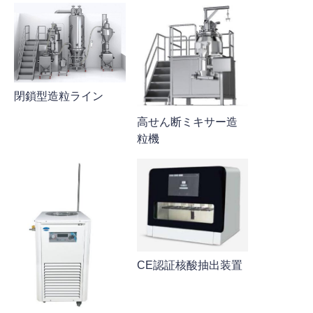
閉鎖型造粒ライン
高せん断ミキサー造
粒機
CE認証核酸抽出装置