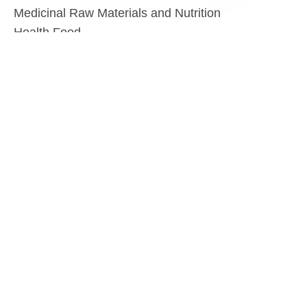
HIN
Medicinal Raw Materials and Nutrition
Health Food
Furniture
Contact US
SHANGHAI TESO MEDICAL TECHNOLOGY CO.,
LTD
Tel No: 86-21-58359002
Mobile No: 86-15601723800
WhatsAPP: +852 5779 2414
Address: Rm2302, Building A, 1088 New
Jinqiao Road, Pudong Area, Shanghai,
China.201206
Website:https//www.tesomedical.com
Email: jim@tesomedical.com