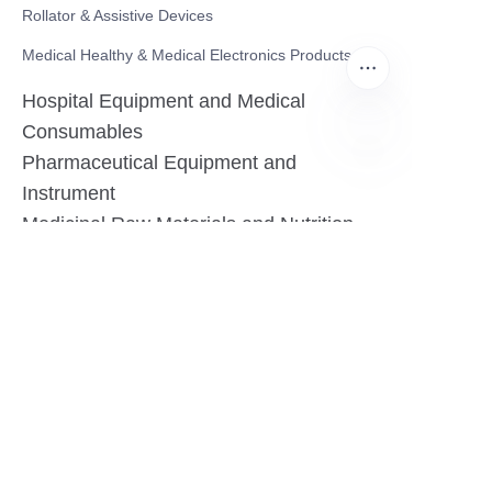
Rollator & Assistive Devices
Medical Healthy & Medical Electronics Products
Hospital Equipment and Medical
Consumables
Pharmaceutical Equipment and
HIN
Instrument
Medicinal Raw Materials and Nutrition
Health Food
Furniture
Contact US
SHANGHAI TESO MEDICAL TECHNOLOGY CO.,
LTD
Tel No: 86-21-58359002
Mobile No: 86-15601723800