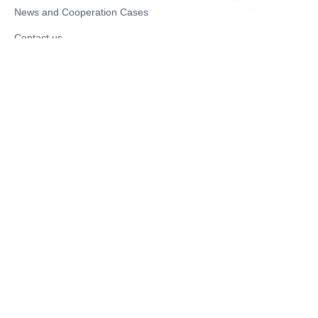
HIN
News and Cooperation Cases
Contact us
Catalogues
Mobility Scooter
Rollator & Assistive Devices
Medical Healthy & Medical Electronics Products
Hospital Equipment and Medical
Consumables
Pharmaceutical Equipment and
Instrument
Medicinal Raw Materials and Nutrition
Health Food
Furniture