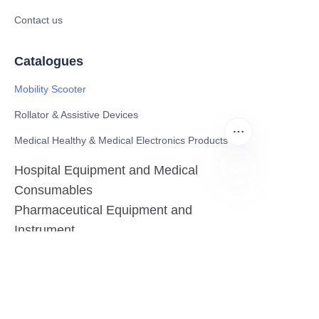
Contact us
Catalogues
Mobility Scooter
Rollator & Assistive Devices
Medical Healthy & Medical Electronics Products
Hospital Equipment and Medical
Consumables
FR
Pharmaceutical Equipment and
Instrument
Medicinal Raw Materials and Nutrition
Health Food
Furniture