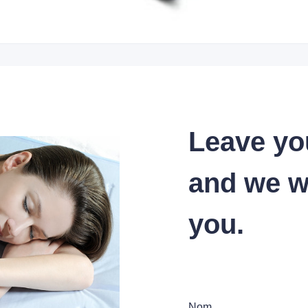
Leave yo
and we wi
you.
Nom