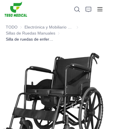
TODO
Electrónica y Mobiliario Hospitalario para la Salud Médica
Electrónica y Mobiliario Hospi
Sillas de Ruedas Manuales
Sillas de Ruedas Manuales
Silla de ruedas de enfermería (Modelo básico de respaldo bajo)
Productos
Sobre nosotros
Noticias y casos de cooperación
Bases y procesos de fabricación
Apoyo