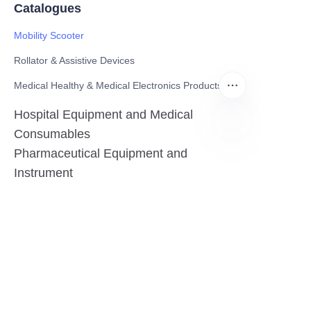
Catalogues
Mobility Scooter
Rollator & Assistive Devices
Medical Healthy & Medical Electronics Products
Hospital Equipment and Medical
Consumables
Pharmaceutical Equipment and
ES
Instrument
Medicinal Raw Materials and Nutrition
Health Food
Furniture
Contact US
SHANGHAI TESO MEDICAL TECHNOLOGY CO.,