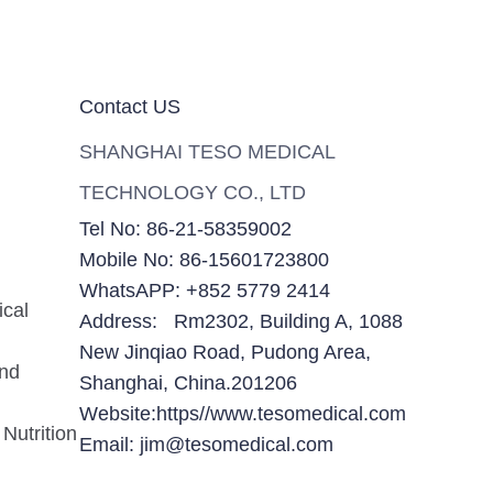
Contact US
SHANGHAI TESO MEDICAL
TECHNOLOGY CO., LTD
Tel No: 86-21-58359002
Mobile No: 86-15601723800
WhatsAPP: +852 5779 2414
ical
Address: Rm2302, Building A, 1088
New Jinqiao Road, Pudong Area,
and
Shanghai, China.201206
Website:https//www.tesomedical.com
Nutrition
Email: jim@tesomedical.com