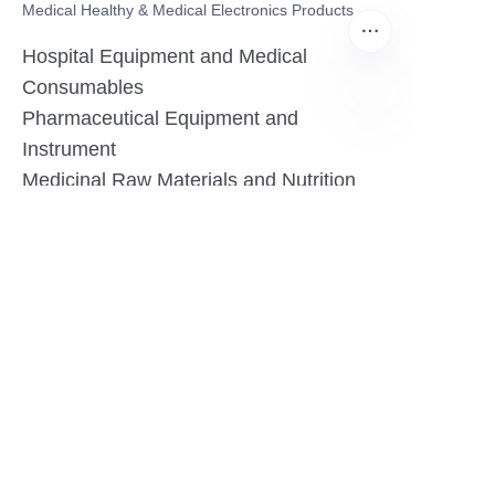
Medical Healthy & Medical Electronics Products
Hospital Equipment and Medical
Consumables
Pharmaceutical Equipment and
ES
Instrument
Medicinal Raw Materials and Nutrition
Health Food
Furniture
Contact US
SHANGHAI TESO MEDICAL TECHNOLOGY CO.,
LTD
Tel No: 86-21-58359002
Mobile No: 86-15601723800
WhatsAPP: +852 5779 2414