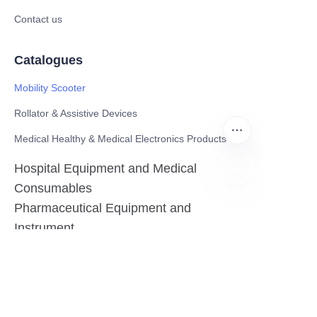
Contact us
Catalogues
Mobility Scooter
Rollator & Assistive Devices
Medical Healthy & Medical Electronics Products
Hospital Equipment and Medical
Consumables
CN
Pharmaceutical Equipment and
Instrument
Medicinal Raw Materials and Nutrition
Health Food
Furniture