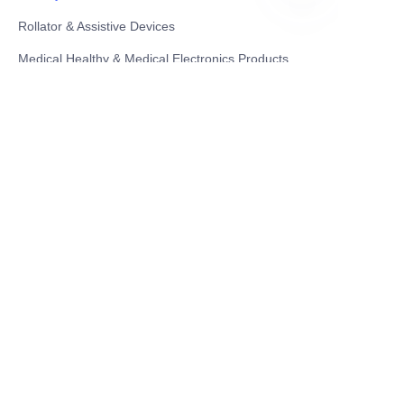
Rollator & Assistive Devices
CN
Medical Healthy & Medical Electronics Products
Hospital Equipment and Medical
Consumables
Pharmaceutical Equipment and
Instrument
Medicinal Raw Materials and Nutrition
Health Food
Furniture
Contact US
SHANGHAI TESO MEDICAL TECHNOLOGY CO.,
LTD
Tel No: 86-21-58359002