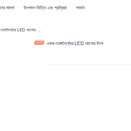
তার মামলা
উৎপাদন ভিত্তি এবং প্রক্রিয়া
সমর্থন
ক্যাল সরঞ্জাম এবং যন্ত্র
একক-তরঙ্গদৈর্ঘ্যের LED আলোর উৎস
একক-তরঙ্গদৈর্ঘ্যের LED আলোর উৎস