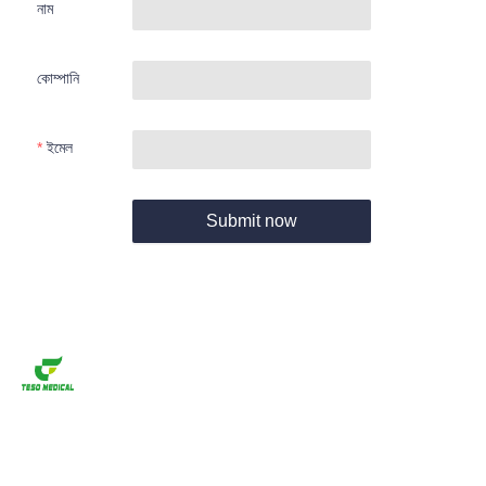
নাম
কোম্পানি
ইমেল
Submit now