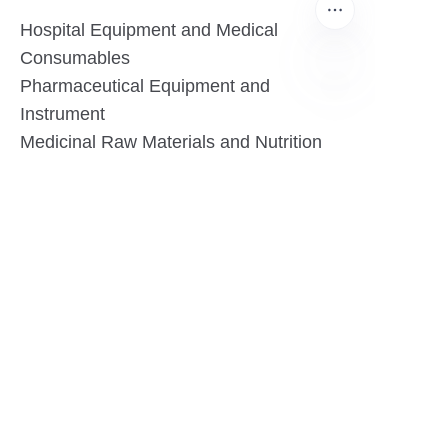
Hospital Equipment and Medical
Consumables
Pharmaceutical Equipment and
Instrument
AR
Medicinal Raw Materials and Nutrition
Health Food
Furniture
Contact US
SHANGHAI TESO MEDICAL TECHNOLOGY CO.,
LTD
Tel No: 86-21-58359002
Mobile No: 86-15601723800
WhatsAPP: +852 5779 2414
Address: Rm2302, Building A, 1088 New