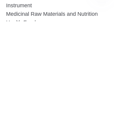
Instrument
AR
Medicinal Raw Materials and Nutrition
Health Food
Furniture
Contact US
SHANGHAI TESO MEDICAL TECHNOLOGY CO.,
LTD
Tel No: 86-21-58359002
Mobile No: 86-15601723800
WhatsAPP: +852 5779 2414
Address: Rm2302, Building A, 1088 New
Jinqiao Road, Pudong Area, Shanghai,
China.201206
Website:https//www.tesomedical.com
Email: jim@tesomedical.com