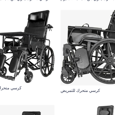
كرسي متحرك
كرسي متحرك للتمريض