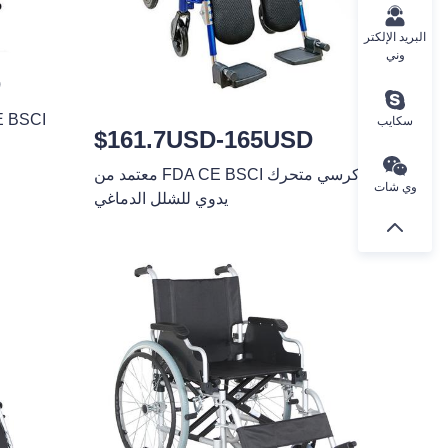
البريد الإلكتر
وني
D
سكايب
$161.7USD-165USD
معتمد من FDA CE BSCI كرسي متحرك
وي شات
يدوي للشلل الدماغي