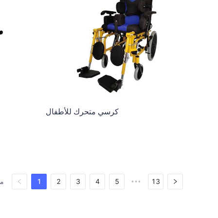
كرسي متحرك للأطفال
1
2
3
4
5
13
•••
مجمو