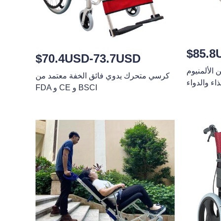
$85.8
$70.4USD-73.7USD
لألمنيوم
كرسي متحرك يدوي فائق الخفة معتمد من
FDA و CE و BSCI